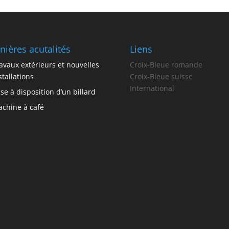
nières acutalités
Liens
avaux extérieurs et nouvelles
Croix-Bleue romande
stallations
Croix-Bleue suisse
International
se à disposition d’un billard
chine à café